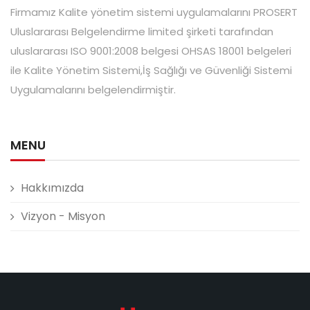
Firmamız Kalite yönetim sistemi uygulamalarını PROSERT
Uluslararası Belgelendirme limited şirketi tarafından
uluslararası ISO 9001:2008 belgesi OHSAS 18001 belgeleri
ile Kalite Yönetim Sistemi,İş Sağlığı ve Güvenliği Sistemi
Uygulamalarını belgelendirmiştir.
MENU
Hakkımızda
Vizyon - Misyon