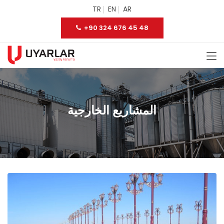
TR
EN
AR
+90 324 676 45 48
المشاريع الخارجية